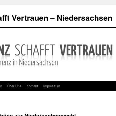
fft Vertrauen – Niedersachsen
en
Über Uns
Kontakt
Impressum
steine zur Niedersachsenwahl