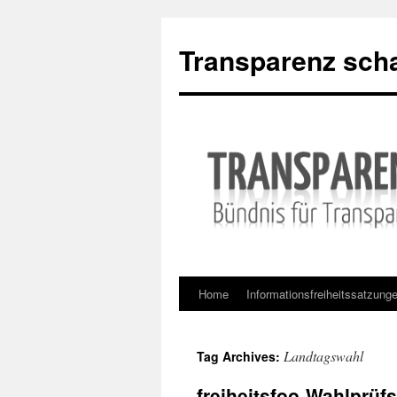
Skip
to
Transparenz scha
content
Home
Informationsfreiheitssatzung
Landtagswahl
Tag Archives:
freiheitsfoo-Wahlprüf