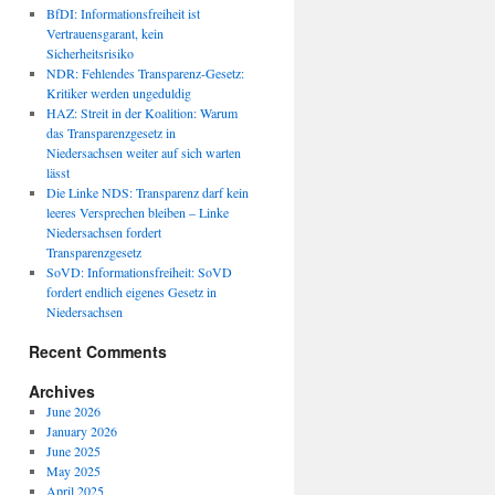
BfDI: Informationsfreiheit ist
Vertrauensgarant, kein
Sicherheitsrisiko
NDR: Fehlendes Transparenz-Gesetz:
Kritiker werden ungeduldig
HAZ: Streit in der Koalition: Warum
das Transparenzgesetz in
Niedersachsen weiter auf sich warten
lässt
Die Linke NDS: Transparenz darf kein
leeres Versprechen bleiben – Linke
Niedersachsen fordert
Transparenzgesetz
SoVD: Informationsfreiheit: SoVD
fordert endlich eigenes Gesetz in
Niedersachsen
Recent Comments
Archives
June 2026
January 2026
June 2025
May 2025
April 2025