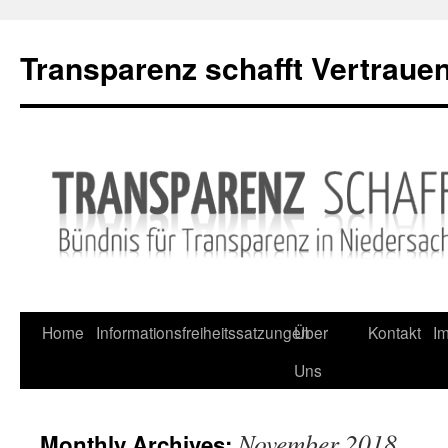
Skip
to
Transparenz schafft Vertraue
content
Home
Informationsfreiheitssatzungen
Über
Kontakt
I
Uns
November 2018
Monthly Archives: