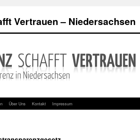
fft Vertrauen – Niedersachsen
en
Über Uns
Kontakt
Impressum
estransparenzgesetz