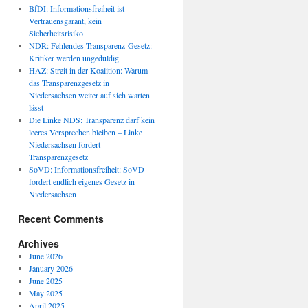
BfDI: Informationsfreiheit ist
Vertrauensgarant, kein
Sicherheitsrisiko
NDR: Fehlendes Transparenz-Gesetz:
Kritiker werden ungeduldig
HAZ: Streit in der Koalition: Warum
das Transparenzgesetz in
Niedersachsen weiter auf sich warten
lässt
Die Linke NDS: Transparenz darf kein
leeres Versprechen bleiben – Linke
Niedersachsen fordert
Transparenzgesetz
SoVD: Informationsfreiheit: SoVD
fordert endlich eigenes Gesetz in
Niedersachsen
Recent Comments
Archives
June 2026
January 2026
June 2025
May 2025
April 2025