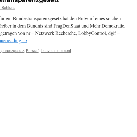
r Bohlens
 für ein Bundestransparenzgesetz hat den Entwurf eines solchen
 Treiber in dem Bündnis sind FragDenStaat und Mehr Demokratie.
 getragen von nr – Netzwerk Recherche, LobbyControl, dgif –
nue reading
→
sparenzgesetz
,
Entwurf
|
Leave a comment