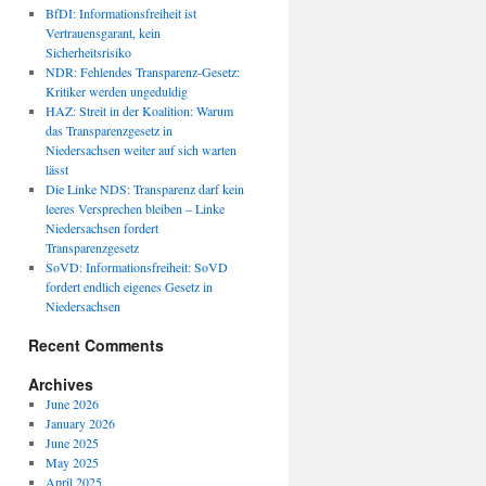
BfDI: Informationsfreiheit ist
Vertrauensgarant, kein
Sicherheitsrisiko
NDR: Fehlendes Transparenz-Gesetz:
Kritiker werden ungeduldig
HAZ: Streit in der Koalition: Warum
das Transparenzgesetz in
Niedersachsen weiter auf sich warten
lässt
Die Linke NDS: Transparenz darf kein
leeres Versprechen bleiben – Linke
Niedersachsen fordert
Transparenzgesetz
SoVD: Informationsfreiheit: SoVD
fordert endlich eigenes Gesetz in
Niedersachsen
Recent Comments
Archives
June 2026
January 2026
June 2025
May 2025
April 2025