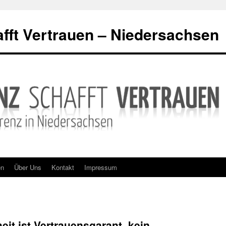
fft Vertrauen – Niedersachsen
en
Über Uns
Kontakt
Impressum
heit ist Vertrauensgarant, kein