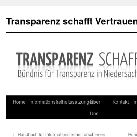
Skip
to
Transparenz schafft Vertraue
content
Home
Informationsfreiheitssatzungen
Über
Kontakt
I
Uns
←
Handbuch für Informationsfreiheit erschienen
Rund